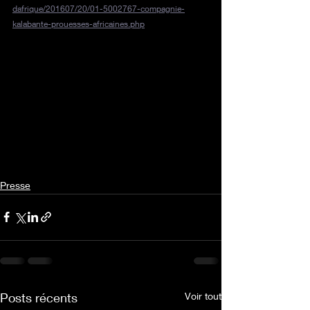
dafrique/201607/20/01-5002767-compagnie-
kalabante-prouesses-africaines.php
Presse
Posts récents
Voir tout