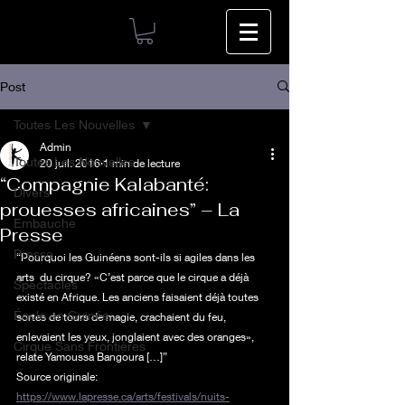
Post
Toutes Les Nouvelles
Admin
Toutes Les Nouvelles
20 juil. 2016
1 min de lecture
“Compagnie Kalabanté:
Divers
prouesses africaines” – La
Embauche
Presse
Presse
“Pourquoi les Guinéens sont-ils si agiles dans les 
arts  du cirque? «C’est parce que le cirque a déjà 
Spectacles
existé en Afrique. Les anciens faisaient déjà toutes 
École en Guinée
sortes de tours de magie, crachaient du feu, 
enlevaient les yeux, jonglaient avec des oranges», 
Cirque Sans Frontières
relate Yamoussa Bangoura […]”
Source originale: 
https://www.lapresse.ca/arts/festivals/nuits-