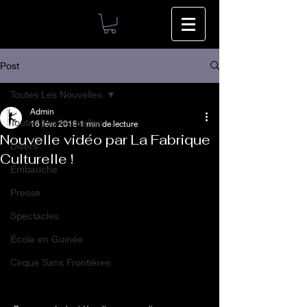
Post
Toutes Les Nouvelles
Admin
Toutes Les Nouvelles
16 févr. 2018
1 min de lecture
Nouvelle vidéo par La Fabrique
Divers
Culturelle !
Embauche
Presse
Spectacles
École en Guinée
Cirque Sans Frontières