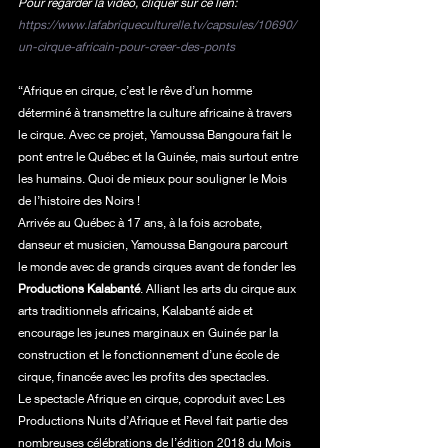
Pour regarder la vidéo, cliquer sur ce lien:
https://www.lafabriqueculturelle.tv/capsules/10690/
un-cirque-africain-pour-creer-des-ponts
“Afrique en cirque, c’est le rêve d’un homme 
déterminé à transmettre la culture africaine à travers 
le cirque. Avec ce projet, Yamoussa Bangoura fait le 
pont entre le Québec et la Guinée, mais surtout entre 
les humains. Quoi de mieux pour souligner le Mois 
de l’histoire des Noirs !
Arrivée au Québec à 17 ans, à la fois acrobate, 
danseur et musicien, Yamoussa Bangoura parcourt 
le monde avec de grands cirques avant de fonder les 
Productions Kalabanté
. Alliant les arts du cirque aux 
arts traditionnels africains, Kalabanté aide et 
encourage les jeunes marginaux en Guinée par la 
construction et le fonctionnement d’une école de 
cirque, financée avec les profits des spectacles.
Le spectacle Afrique en cirque, coproduit avec Les 
Productions Nuits d’Afrique et Revel fait partie des 
nombreuses célébrations de l’édition 2018 du Mois 