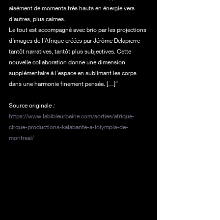
aisément de moments très hauts en énergie vers 
d’autres, plus calmes.
Le tout est accompagné avec brio par les projections 
d’images de l’Afrique créées par Jérôme Delapierre 
tantôt narratives, tantôt plus subjectives. Cette 
nouvelle collaboration donne une dimension 
supplémentaire à l’espace en sublimant les corps 
dans une harmonie finement pensée. […]”
Source originale
 : 
https://www.labibleurbaine.com/sorties/afrique-
cirque-productions-kalabante-a-lolympia-de-
montreal/