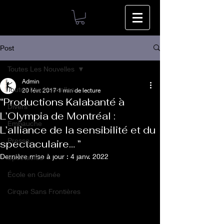
Post
Toutes Les Nouvelles
Admin
Toutes Les Nouvelles
20 févr. 2017
1 min de lecture
“Productions Kalabanté à
Divers
L’Olympia de Montréal :
Embauche
L’alliance de la sensibilité et du
Presse
spectaculaire… ”
Dernière mise à jour :
4 janv. 2022
Spectacles
École en Guinée
Cirque Sans Frontières