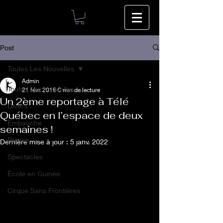
Post
Toutes Les Nouvelles
Admin
Toutes Les Nouvelles
21 févr. 2018
0 min de lecture
Un 2ème reportage à Télé
Divers
Québec en l’espace de deux
Embauche
semaines !
Presse
Dernière mise à jour :
5 janv. 2022
Spectacles
École en Guinée
Cirque Sans Frontières