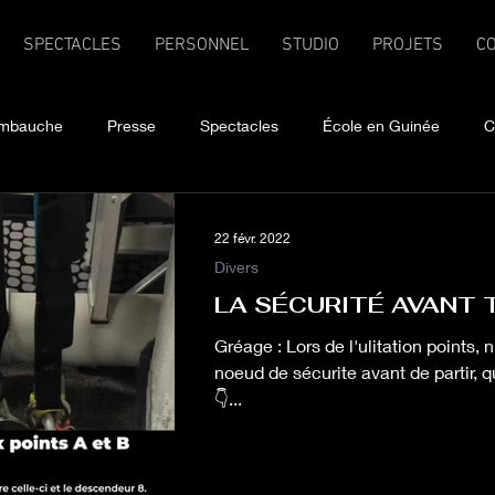
SPECTACLES
PERSONNEL
STUDIO
PROJETS
C
mbauche
Presse
Spectacles
École en Guinée
C
22 févr. 2022
Divers
LA SÉCURITÉ AVANT 
Gréage : Lors de l'ulitation points, n'oubliez pas de faire votre
noeud de sécurite avant de partir, qu
👇...