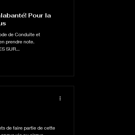
labanté! Pour la
us
en prendre note.
S SUR...
s de faire partie de cette
Longue vie au cirque