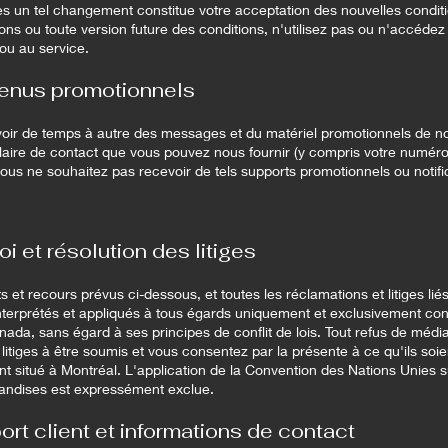
ès un tel changement constitue votre acceptation des nouvelles condit
ons ou toute version future des conditions, n'utilisez pas ou n'accéde
ou au service.
tenus promotionnels
ir de temps à autre des messages et du matériel promotionnels de notr
ulaire de contact que vous pouvez nous fournir (y compris votre numér
ous ne souhaitez pas recevoir de tels supports promotionnels ou notifi
.
i et résolution des litiges
ts et recours prévus ci-dessous, et toutes les réclamations et litiges li
 interprétés et appliqués à tous égards uniquement et exclusivement co
ada, sans égard à ses principes de conflit de lois. Tout refus de médi
 litiges à être soumis et vous consentez par la présente à ce qu'ils so
t situé à Montréal. L'application de la Convention des Nations Unies s
handises est expressément exclue.
ort client et informations de contact