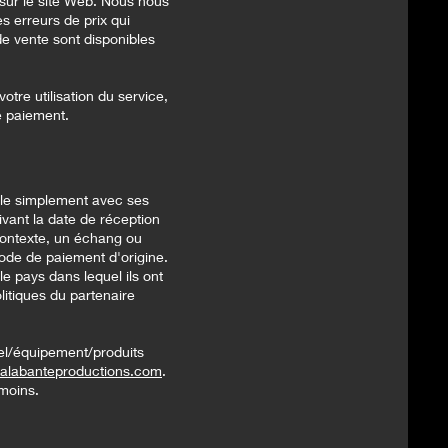
 sur le site Web. Nous nous
es erreurs de prix qui
de vente sont disponibles
otre utilisation du service,
de paiement.
-le simplement avec ses
ivant la date de réception
 contexte, un échang ou
mode de paiement d'origine.
le pays dans lequel ils ont
olitiques du partenaire
el/équipement/produits
kalabanteproductions.com
.
émoins.