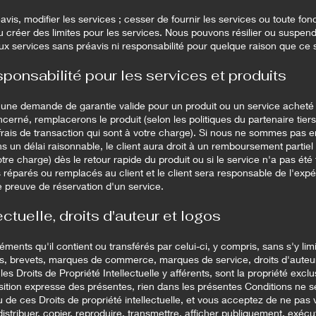
is, modifier les services ; cesser de fournir les services ou toute fon
 créer des limites pour les services. Nous pouvons résilier ou suspe
x services sans préavis ni responsabilité pour quelque raison que ce s
sponsabilité pour les services et produits
une demande de garantie valide pour un produit ou un service acheté
cerné, remplacerons le produit (selon les politiques du partenaire tie
s frais de transaction qui sont à votre charge). Si nous ne sommes pas
s un délai raisonnable, le client aura droit à un remboursement partiel (
otre charge) dès le retour rapide du produit ou si le service n'a pas ét
s réparés ou remplacés au client et le client sera responsable de l'expé
e preuve de réservation d'un service.
ectuelle, droits d'auteur et logos
éments qu'il contient ou transférés par celui-ci, y compris, sans s'y limit
os, brevets, marques de commerce, marques de service, droits d'auteur
les Droits de Propriété Intellectuelle y afférents, sont la propriété exc
sition expresse des présentes, rien dans les présentes Conditions ne s
u de ces Droits de propriété intellectuelle, et vous acceptez de ne pa
 distribuer, copier, reproduire, transmettre, afficher publiquement, exécut