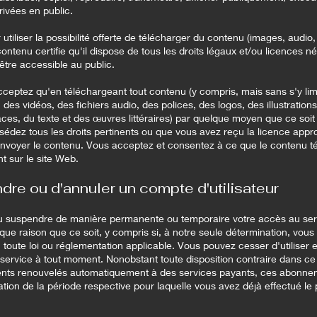
ivées en public.
 utiliser la possibilité offerte de télécharger du contenu (images, audio, t
contenu certifie qu'il dispose de tous les droits légaux et/ou licences 
être accessible au public.
ceptez qu'en téléchargeant tout contenu (y compris, mais sans s'y lim
des vidéos, des fichiers audio, des polices, des logos, des illustration
aces, du texte et des œuvres littéraires) par quelque moyen que ce soit 
édez tous les droits pertinents ou que vous avez reçu la licence appr
envoyer le contenu. Vous acceptez et consentez à ce que le contenu t
t sur le site Web.
dre ou d'annuler un compte d'utilisateur
ou suspendre de manière permanente ou temporaire votre accès au serv
que raison que ce soit, y compris si, à notre seule détermination, vous 
 toute loi ou réglementation applicable. Vous pouvez cesser d'utiliser
 service à tout moment. Nonobstant toute disposition contraire dans ce
ts renouvelés automatiquement à des services payants, ces abonne
ation de la période respective pour laquelle vous avez déjà effectué le