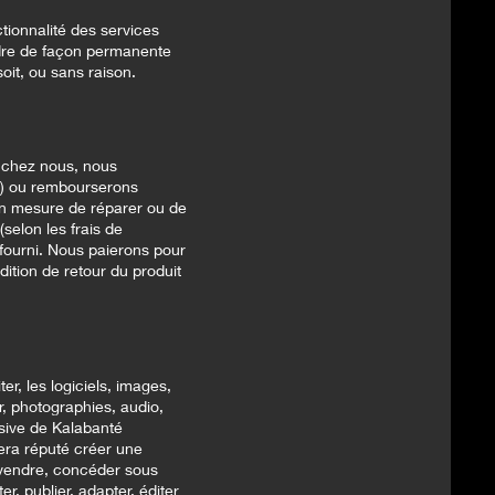
ctionnalité des services
ndre de façon permanente
oit, ou sans raison.
 chez nous, nous
rs) ou rembourserons
 en mesure de réparer ou de
selon les frais de
é fourni. Nous paierons pour
dition de retour du produit
er, les logiciels, images,
, photographies, audio,
lusive de Kalabanté
era réputé créer une
s vendre, concéder sous
er, publier, adapter, éditer