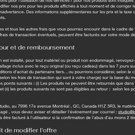
ons pour l'utilisation de nos services / pour nos produits sont indiqués
difier nos prix pour les produits affichés à tout moment et de corriger l
inadvertance. Des informations supplémentaires sur les prix et la taxe 
ts.
es et tous les autres frais que vous pourriez encourir dans le cadre de v
s frais de transaction éventuels, peuvent être facturés sur votre mode 
etour et de remboursement
n est installé, pour tout matériel ou produit non endommagé, renvoyez
lage inclus avec le reçu original (ou reçu cadeau) dans les 7 jours su
ditions d'achat du partenaire tiers. , ou pourrions considérer, selon le
elon les frais de transaction qui sont à votre charge) sur la base du 
es points suivants : (i) Les produits ne peuvent être retournés que dans 
 et (ii) les produits suivants ne sont pas éligibles au retour : selon les p
Studio, au 7996 17e avenue Montréal , QC, Canada H1Z 3R3, le matéri
gé , vous devez aviser et détailler l'événement par courriel :
studio@
tre facturé à l'utilisateur si la confirmation de l'abus d'au moins 2 t
 de modifier l'offre