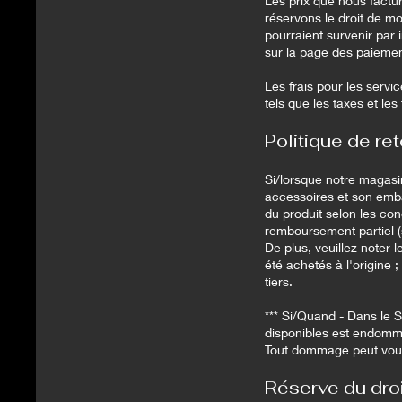
Les prix que nous factur
réservons le droit de mo
pourraient survenir par 
sur la page des paiemen
Les frais pour les servic
tels que les taxes et le
Politique de r
Si/lorsque notre magasi
accessoires et son embal
du produit selon les con
remboursement partiel (s
De plus, veuillez noter l
été achetés à l'origine ;
tiers.
*** Si/Quand - Dans le 
disponibles est endomma
Tout dommage peut vous ê
Réserve du droit