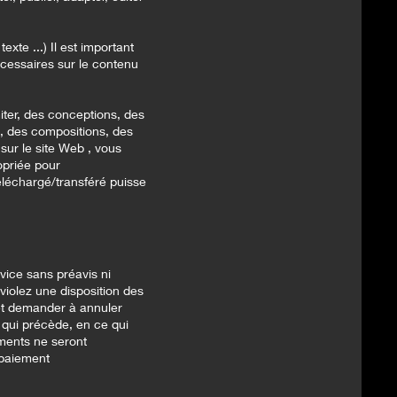
exte ...) Il est important
nécessaires sur le contenu
iter, des conceptions, des
s, des compositions, des
sur le site Web , vous
opriée pour
éléchargé/transféré puisse
ice sans préavis ni
violez une disposition des
 et demander à annuler
 qui précède, en ce qui
ments ne seront
 paiement