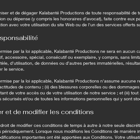
ser et de dégager Kalabanté Productions de toute responsabilité de 
ion ou dépense (y compris les honoraires d'avocat), faite contre eux pa
ion avec votre utilisation du site Web ou de l'un des services offerts sur
esponsabilité
rmise par la loi applicable, Kalabanté Productions ne sera en aucun c
if, accessoire, spécial, consécutif ou exemplaire, y compris, sans lim
ntèle, d'utilisation, de données ou d'autres pertes immatérielles, résultant
er le service.
rmise par la loi applicable, Kalabanté Productions n'assume aucune res
xactitudes de contenu ; (ii) des blessures corporelles ou des dommages
tant de votre accès ou de votre utilisation de notre service ; et (iii) tou
 sécurisés et/ou de toutes les informations personnelles qui y sont st
r et de modifier les conditions
droit de modifier ces conditions de temps à autre à notre seule discré
s périodiquement. Lorsque nous modifions les Conditions de manière i
ifications importantes ont été apportées aux Conditions. Votre utilisa