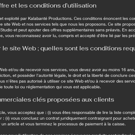
ffre et les conditions d’utilisation
et exploité par Kalabanté Productions. Ces conditions énoncent les con
re site Web et nos services tels que nous les proposons. Ce site propos
Studio et peut ajouter des offres supplémentaires sans préavis. En accé
e, vous reconnaissez avoir lu, compris et accepté d'être lié par les pr
er le site Web ; quelles sont les conditions re
te Web et/ou de recevoir nos services, vous devez avoir au moins 16 ans,
iction, et posséder l'autorité légale, le droit et la liberté de conclure
s n'êtes pas autorisé à utiliser ce site Web et/ou à recevoir des servic
e toute loi ou réglementation qui vous est applicable.
merciales clés proposées aux clients
icle, vous acceptez que : (i) vous êtes responsable de lire la liste comp
 : (ii) vous concluez un contrat juridiquement contraignant pour achete
un article et vous terminez le processus de paiement à la caisse.