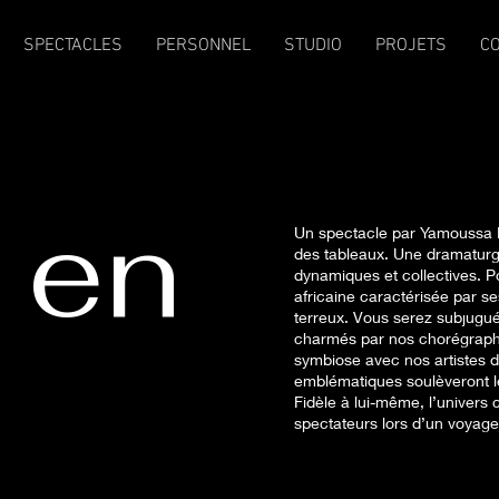
SPECTACLES
PERSONNEL
STUDIO
PROJETS
C
 en
Un spectacle par Yamoussa B
des tableaux. Une dramaturgi
dynamiques et collectives. Po
africaine caractérisée par se
terreux. Vous serez subjugué
charmés par nos chorégraphie
symbiose avec nos artistes de
emblématiques soulèveront le
Fidèle à lui-même, l’univer
spectateurs lors d’un voyage 