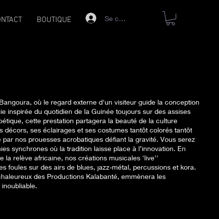
Se connecter
ONTACT
BOUTIQUE
angoura, où le regard externe d'un visiteur guide la conception
e inspirée du quotidien de la Guinée toujours sur des assises
étique, cette prestation partagera la beauté de la culture
s décors, ses éclairages et ses costumes tantôt colorés tantôt
 par nos prouesses acrobatiques défiant la gravité. Vous serez
s synchrones où la tradition laisse place à l’innovation. En
 la relève africaine, nos créations musicales 'live''
s foules sur des airs de blues, jazz-métal, percussions et kora.
s chaleureux des Productions Kalabanté, emmènera les
inoubliable.